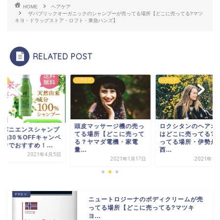
HOME
ヘアケア
ザパブリックオーガニックのシャンプーが売ってる場所【どこに売ってる?マツ
キヨ・ドラッグストア・ロフト・東急ハンズ】
RELATED POST
ケア
ヘアケア
ヘアケア
頭皮マッサージ機の売っ
ロクシタンのヘアオ
ーバニエンスシャンプ
てる場所【どこに売って
はどこに売ってる?
が約30％OFFキャンペ
る？ヤマダ電機・家電
ってる場所・伊勢丹
中でおすすめ！...
量...
西...
2021年4月5日
2021年1月17日
2021年1
ニュートロジーナのボディクリームが売
ってる場所【どこに売ってる?マツキ
ヨ...