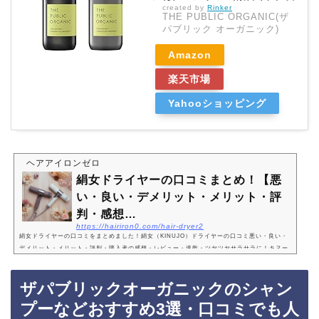
created by
Rinker
THE PUBLIC ORGANIC(ザ
パブリック オーガニック)
Amazon
楽天市場
Yahooショッピング
ヘアアイロンゼロ
絹女ドライヤーの口コミまとめ！【悪
い・良い・デメリット・メリット・評
判・感想…
https://hairiron0.com/hair-dryer2
絹女ドライヤーの口コミをまとめました！絹女（KINUJO）ドライヤーの口コミ悪い・良い・
デメリット・メリット・評判・購入者の感想・レビュー・速乾・ツヤツヤサラサラに！キヌー
ジョヘアドライヤー・サタデープラス（サタプラ）ひたすら試してランキングドライヤー…
ザパブリックオーガニックのシャン
プーなどおすすめ3選・口コミでも人