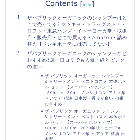
Contents
[
]
hide
ザパブリックオーガニックのシャンプーはど
こで売ってる? マツキヨ・ドラッグストア・
ロフト・東急ハンズ・イトーヨーカ堂・取扱
店・販売店・どこで買える・Amazon・詰め
替え【ドンキホーテには売ってない】
ザパブリックオーガニックのシャンプーなど
おすすめ3選・口コミでも人気・緑とピンク
の違い
ザ パブリック オーガニック シャンプー
& トリートメント ベストコスメ 本体ボト
ル セット 【スーパー バウンシー】
480mL + 480mL ノンシリコン アミノ酸
ヘアケア 精油 日本製・香りが良い・1番
おすすめ！
ザ パブリック オーガニック シャンプー
& トリートメント ベストコスメ 本体ボト
ル セット 【スーパー ポジティブ】
480mL + 480mL 2020年リニューアル
ノンシリコン アミノ酸 ヘアケア 精油 日
本製