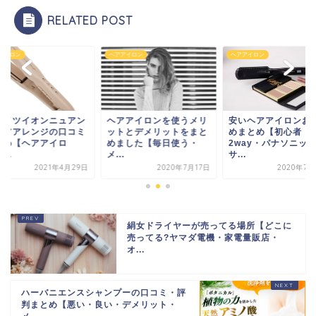
RELATED POST
アイロン
ヘアアイロン
ヘアアイロン
レイツイオンニュアン
ヘアアイロンを使うメリ
安いヘアアイロンお
ヘアアレンジの口コミ
ットとデメリットをまと
めまとめ【初心者・
とめ【ヘアアイロ
めました【毎日使う・
2way・パナソニッ
...
メ...
サ...
2021年4月29日
2020年7月17日
2020年7月
絹女ドライヤーが売ってる場所【どこに
売ってる?ヤマダ電機・家電量販店・
オ...
ハーバニエンスシャンプーの口コミ・評
判まとめ【悪い・良い・デメリット・