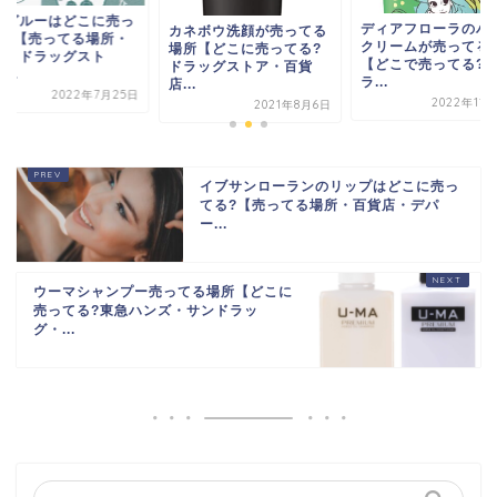
髪グルーはどこに売っ
ディアフローラのハ
カネボウ洗顔が売ってる
る?【売ってる場所・
クリームが売ってる
場所【どこに売ってる?
局・ドラッグスト
【どこで売ってる?
ドラッグストア・百貨
...
ラ...
店...
2022年7月25日
2022年11
2021年8月6日
イブサンローランのリップはどこに売っ
てる?【売ってる場所・百貨店・デパ
ー...
ウーマシャンプー売ってる場所【どこに
売ってる?東急ハンズ・サンドラッ
グ・...