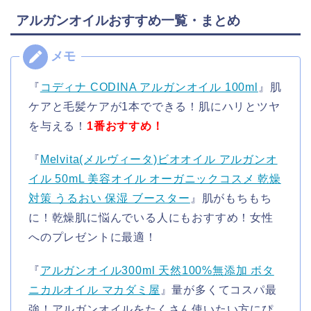
アルガンオイルおすすめ一覧・まとめ
『
コディナ CODINA アルガンオイル 100ml
』肌
ケアと毛髪ケアが1本でできる！肌にハリとツヤ
を与える！
1番おすすめ！
『
Melvita(メルヴィータ)ビオオイル アルガンオ
イル 50mL 美容オイル オーガニックコスメ 乾燥
対策 うるおい 保湿 ブースター
』肌がもちもち
に！乾燥肌に悩んでいる人にもおすすめ！女性
へのプレゼントに最適！
『
アルガンオイル300ml 天然100%無添加 ボタ
ニカルオイル マカダミ屋
』量が多くてコスパ最
強！アルガンオイルをたくさん使いたい方にぴ